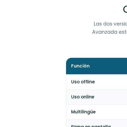
Las dos versi
Avanzada está
Función
Uso offline
Uso online
Multilingüe
Firma en pantalla