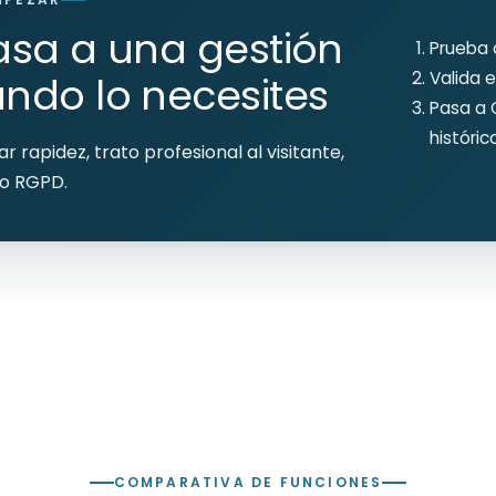
asa a una gestión
Prueba o
Valida el
ndo lo necesites
Pasa a 
históri
rapidez, trato profesional al visitante,
go RGPD.
COMPARATIVA DE FUNCIONES