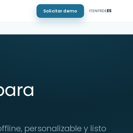
Solicitar demo
IT
EN
FR
DE
ES
 para
fline, personalizable y listo