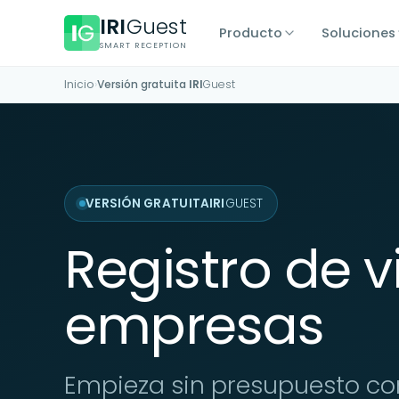
IRI
Guest
Producto
Soluciones
SMART RECEPTION
Inicio
›
Versión gratuita
IRI
Guest
VERSIÓN GRATUITA
IRI
GUEST
Registro de v
empresas
Empieza sin presupuesto con u