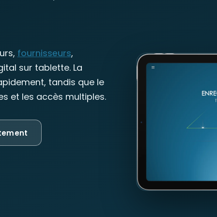
eurs,
fournisseurs
,
tal sur tablette. La
idement, tandis que le
es et les accès multiples.
itement