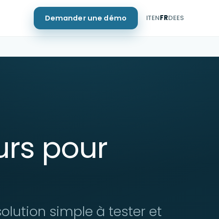
Demander une démo
IT
EN
FR
DE
ES
eurs pour
solution simple à tester et