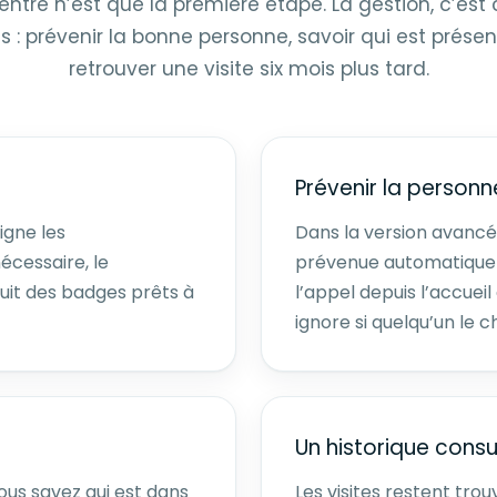
 entre n’est que la première étape. La gestion, c’est
s : prévenir la bonne personne, savoir qui est prése
retrouver une visite six mois plus tard.
Prévenir la person
signe les
Dans la version avancé
nécessaire, le
prévenue automatiqueme
it des badges prêts à
l’appel depuis l’accuei
ignore si quelqu’un le 
Un historique consu
ous savez qui est dans
Les visites restent tro