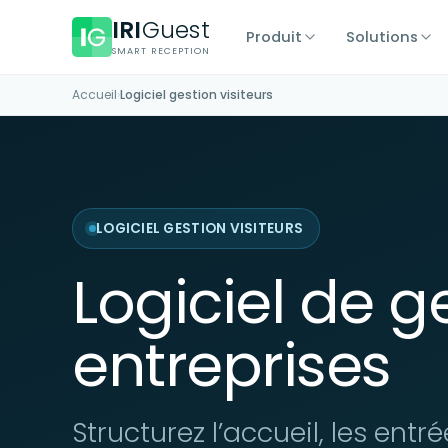
IRI
Guest
Produit
Solutions
SMART RECEPTION
Accueil
›
Logiciel gestion visiteurs
LOGICIEL GESTION VISITEURS
Logiciel de g
entreprises
Structurez l’accueil, les ent