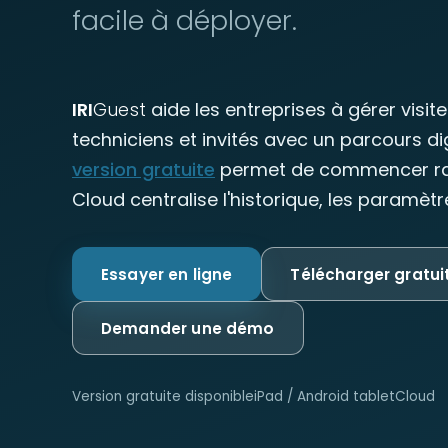
facile à déployer.
IRI
Guest
aide les entreprises à gérer visit
techniciens et invités avec un parcours digi
version gratuite
permet de commencer rap
Cloud centralise l'historique, les paramètr
Essayer en ligne
Télécharger gratu
Demander une démo
Version gratuite disponible
iPad / Android tablet
Cloud