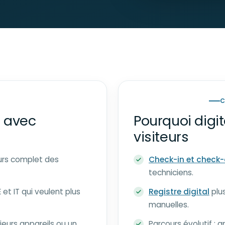
C
s avec
Pourquoi digit
visiteurs
ours complet des
Check-in et check-
techniciens.
 et IT qui veulent plus
Registre digital
plus
manuelles.
ieurs appareils ou un
Parcours évolutif : a