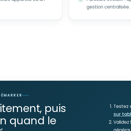
gestion centralisée.
DÉMARRER
tement, puis
Testez e
sur tab
on quand le
Validez 
généraux