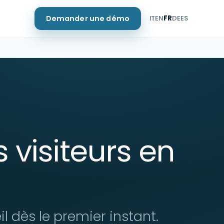
Demander une démo
IT
EN
FR
DE
ES
s visiteurs en
l dès le premier instant.