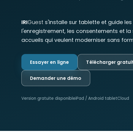
IRI
Guest
s'installe sur tablette et guide les
l'enregistrement, les consentements et la 
accueils qui veulent moderniser sans for
Essayer en ligne
Télécharger gratu
Demander une démo
Version gratuite disponible
iPad / Android tablet
Cloud