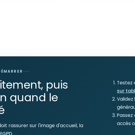
DÉMARRER
tement, puis
Testez e
sur tab
on quand le
Validez 
é
généraux
Passez a
accès o
t rassurer sur l'image d'accueil, la
 RGPD
.