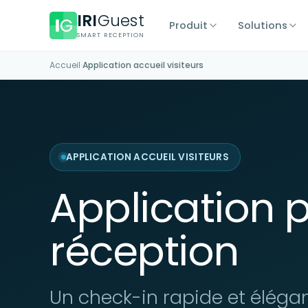
IRI
Guest
Produit
Solutions
SMART RECEPTION
Accueil
›
Application accueil visiteurs
APPLICATION ACCUEIL VISITEURS
Application po
réception
Un check-in rapide et élégant